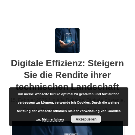
Digitale Effizienz: Steigern
Sie die Rendite ihrer
technischen Landschaft
Um meine Webseite für Sie optimal zu gestalten und fortlaufend
/
15. Februar 2025
in
Alle Beiträge
,
Digitale Strategie
,
verbessern zu können, verwende ich Cookies. Durch die weitere
/
Digitale Transformation
von
Bettina Vier
Nutzung der Webseite stimmen Sie der Verwendung von Cookies
Akzeptieren
zu.
Mehr erfahren