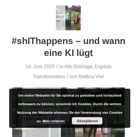
#shIThappens – und wann
eine KI lügt
/
14. Juni 2025
in
Alle Beiträge
,
Digitale
/
Transformation
von
Bettina Vier
Um meine Webseite für Sie optimal zu gestalten und fortlaufend
verbessern zu können, verwende ich Cookies. Durch die weitere
Nutzung der Webseite stimmen Sie der Verwendung von Cookies
Akzeptieren
zu.
Mehr erfahren