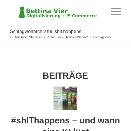
Schlagwortarchiv für: shit happens
Du bist hier:
Startseite
/
Privat: Blog „Digitaler Wandel“
/
shit happens
BEITRÄGE
#shIThappens – und wann