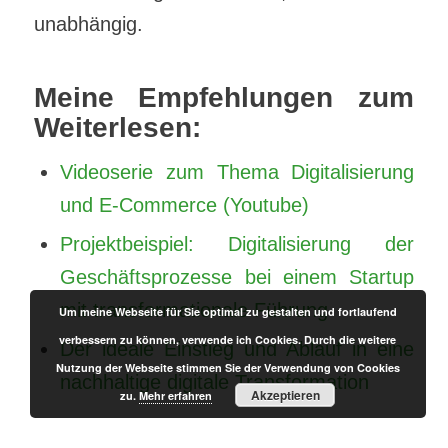
unabhängig.
Meine Empfehlungen zum
Weiterlesen:
Videoserie zum Thema Digitalisierung
und E-Commerce (Youtube)
Projektbeispiel: Digitalisierung der
Geschäftsprozesse bei einem Startup
mit transformationale Führung
Um meine Webseite für Sie optimal zu gestalten und fortlaufend
verbessern zu können, verwende ich Cookies. Durch die weitere
Der ideale Einstieg und Ablauf in eine
Nutzung der Webseite stimmen Sie der Verwendung von Cookies
nachhaltige digitale Transformation
Akzeptieren
zu.
Mehr erfahren