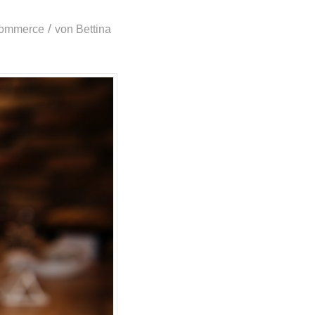
/
ommerce
von
Bettina