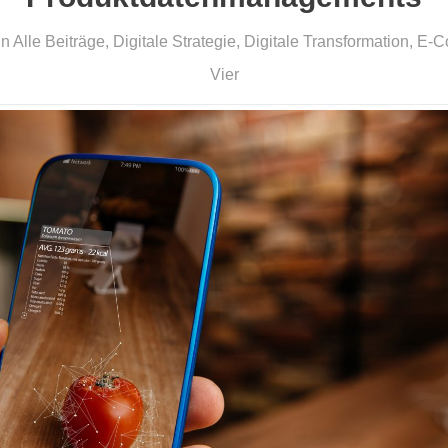
in
Alle Beiträge
,
Digitale Strategie
,
Digitale Transformation
,
E-C
Vier