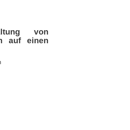
altung von
m auf einen
n