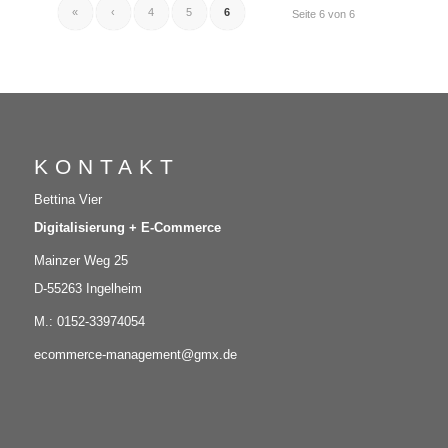
«
‹
4
5
6
Seite 6 von 6
KONTAKT
Bettina Vier
Digitalisierung + E-Commerce
Mainzer Weg 25
D-55263 Ingelheim
M.: 0152-33974054
ecommerce-management@gmx.de